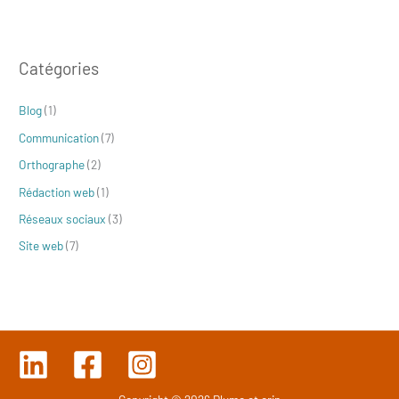
c
h
Catégories
e
r
Blog
(1)
c
Communication
(7)
h
e
Orthographe
(2)
r
Rédaction web
(1)
Réseaux sociaux
(3)
:
Site web
(7)