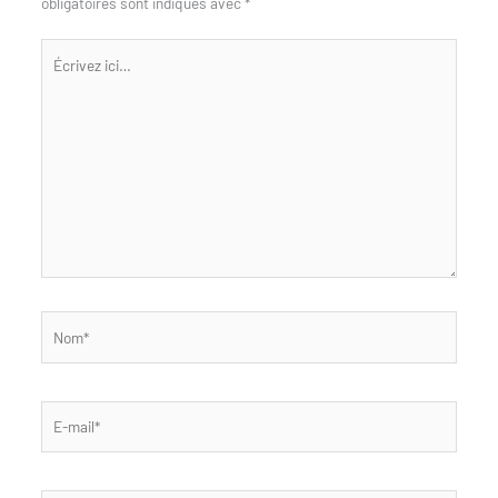
obligatoires sont indiqués avec
*
Écrivez
ici…
Nom*
E-
mail*