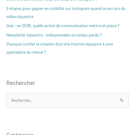
5 étapes pour gagner en visibilité sur Instagram quand on est pro du
milieu équestre
Quiz : en 2026, quelle action de communication mettre en place ?
Newsletter équestre : indispensable ou temps perdu ?
Pourquoi confier la création d’un site internet équestre à un•e
spécialiste du cheval ?
Rechercher
R
e
c
h
Catégories
e